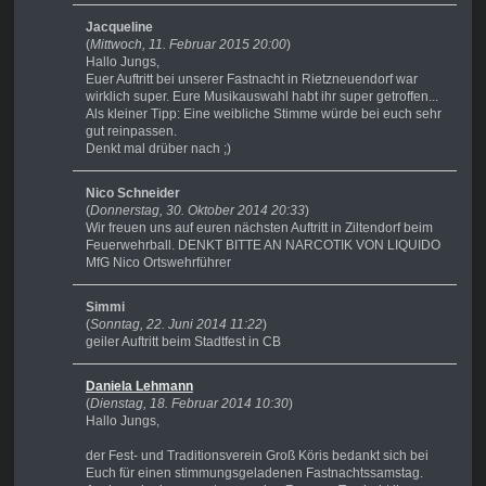
Jacqueline
(
Mittwoch, 11. Februar 2015 20:00
)
Hallo Jungs,
Euer Auftritt bei unserer Fastnacht in Rietzneuendorf war
wirklich super. Eure Musikauswahl habt ihr super getroffen...
Als kleiner Tipp: Eine weibliche Stimme würde bei euch sehr
gut reinpassen.
Denkt mal drüber nach ;)
Nico Schneider
(
Donnerstag, 30. Oktober 2014 20:33
)
Wir freuen uns auf euren nächsten Auftritt in Ziltendorf beim
Feuerwehrball. DENKT BITTE AN NARCOTIK VON LIQUIDO
MfG Nico Ortswehrführer
Simmi
(
Sonntag, 22. Juni 2014 11:22
)
geiler Auftritt beim Stadtfest in CB
Daniela Lehmann
(
Dienstag, 18. Februar 2014 10:30
)
Hallo Jungs,
der Fest- und Traditionsverein Groß Köris bedankt sich bei
Euch für einen stimmungsgeladenen Fastnachtssamstag.