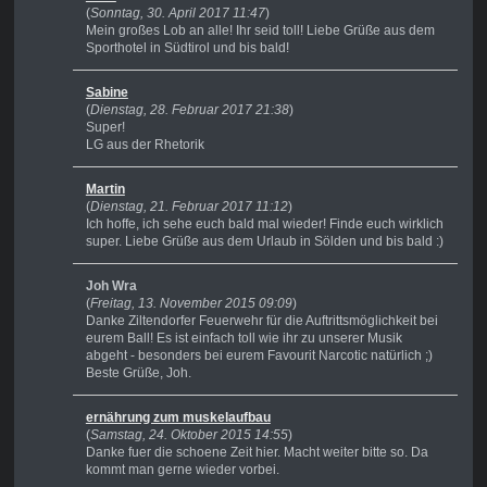
(
Sonntag, 30. April 2017 11:47
)
Mein großes Lob an alle! Ihr seid toll! Liebe Grüße aus dem
Sporthotel in Südtirol und bis bald!
Sabine
(
Dienstag, 28. Februar 2017 21:38
)
Super!
LG aus der Rhetorik
Martin
(
Dienstag, 21. Februar 2017 11:12
)
Ich hoffe, ich sehe euch bald mal wieder! Finde euch wirklich
super. Liebe Grüße aus dem Urlaub in Sölden und bis bald :)
Joh Wra
(
Freitag, 13. November 2015 09:09
)
Danke Ziltendorfer Feuerwehr für die Auftrittsmöglichkeit bei
eurem Ball! Es ist einfach toll wie ihr zu unserer Musik
abgeht - besonders bei eurem Favourit Narcotic natürlich ;)
Beste Grüße, Joh.
ernährung zum muskelaufbau
(
Samstag, 24. Oktober 2015 14:55
)
Danke fuer die schoene Zeit hier. Macht weiter bitte so. Da
kommt man gerne wieder vorbei.