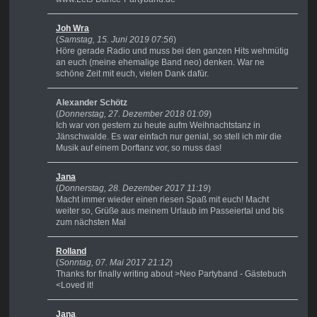
Joh Wra
(
Samstag, 15. Juni 2019 07:56
)
Höre gerade Radio und muss bei den ganzen Hits wehmütig
an euch (meine ehemalige Band neo) denken. War ne
schöne Zeit mit euch, vielen Dank dafür.
Alexander Schötz
(
Donnerstag, 27. Dezember 2018 01:09
)
Ich war von gestern zu heute aufm Weihnachtstanz in
Jänschwalde. Es war einfach nur genial, so stell ich mir die
Musik auf einem Dorftanz vor, so muss das!
Jana
(
Donnerstag, 28. Dezember 2017 11:19
)
Macht immer wieder einen riesen Spaß mit euch! Macht
weiter so, Grüße aus meinem Urlaub im Passeiertal und bis
zum nächsten Mal
Rolland
(
Sonntag, 07. Mai 2017 21:12
)
Thanks for finally writing about >Neo Partyband - Gästebuch
<Loved it!
Jana