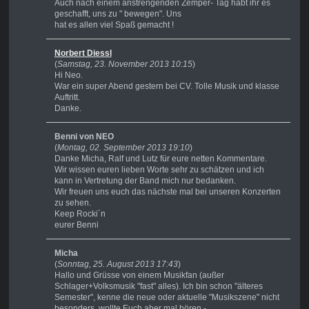
Auch nach einem anstrengenden Zemper- Tag habt ihr es
geschafft, uns zu " bewegen". Uns
hat es allen viel Spaß gemacht !
Norbert Diessl
(
Samstag, 23. November 2013 10:15
)
Hi Neo.
War ein super Abend gestern bei CV. Tolle Musik und klasse
Auftritt.
Danke.
Benni von NEO
(
Montag, 02. September 2013 19:10
)
Danke Micha, Ralf und Lutz für eure netten Kommentare.
Wir wissen euren lieben Worte sehr zu schätzen und ich
kann in Vertretung der Band mich nur bedanken.
Wir freuen uns euch das nächste mal bei unseren Konzerten
zu sehen.
Keep Rocki´n
eurer Benni
Micha
(
Sonntag, 25. August 2013 17:43
)
Hallo und Grüsse von einem Musikfan (außer
Schlager+Volksmusik "fast" alles). Ich bin schon "älteres
Semester", kenne die neue oder aktuelle "Musikszene" nicht
besonders, wollte Euch aber mal hören -