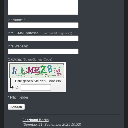
Ihr Name: *
Ihre E-Mail-Adresse: *
(wird nicht angezeigt)
Ihre Website:
Captcha:
(Spam-Schutz-Code)
Bitte geben Sie den Code ein
↺
* Pflichtfelder
Senden
Jazzband Berlin
(
Sonntag, 21. September 2025 10:52
)