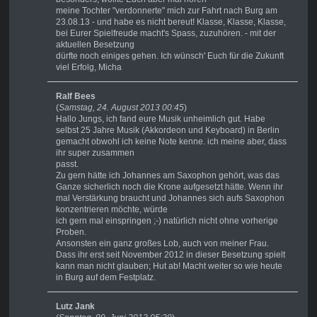
meine Tochter "verdonnerte" mich zur Fahrt nach Burg am
23.08.13 - und habe es nicht bereut! Klasse, Klasse, Klasse,
bei Eurer Spielfreude macht's Spass, zuzuhören. - mit der
aktuellen Besetzung
dürfte noch einiges gehen. Ich wünsch' Euch für die Zukunft
viel Erfolg, Micha
Ralf Bees
(
Samstag, 24. August 2013 00:45
)
Hallo Jungs, ich fand eure Musik unheimlich gut. Habe
selbst 25 Jahre Musik (Akkordeon und Keyboard) in Berlin
gemacht obwohl ich keine Note kenne. ich meine aber, dass
ihr super zusammen
passt.
Zu gern hätte ich Johannes am Saxophon gehört, was das
Ganze sicherlich noch die Krone aufgesetzt hätte. Wenn ihr
mal Verstärkung braucht und Johannes sich aufs Saxophon
konzentrieren möchte, würde
ich gern mal einspringen ;-) natürlich nicht ohne vorherige
Proben.
Ansonsten ein ganz großes Lob, auch von meiner Frau.
Dass ihr erst seit November 2012 in dieser Besetzung spielt
kann man nicht glauben; Hut ab! Macht weiter so wie heute
in Burg auf dem Festplatz.
Lutz Jank