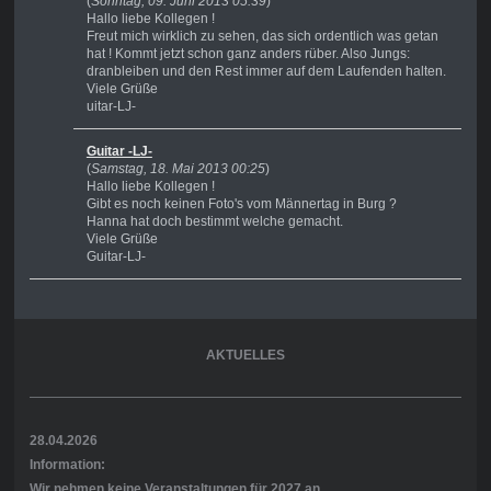
(
Sonntag, 09. Juni 2013 05:39
)
Hallo liebe Kollegen !
Freut mich wirklich zu sehen, das sich ordentlich was getan
hat ! Kommt jetzt schon ganz anders rüber. Also Jungs:
dranbleiben und den Rest immer auf dem Laufenden halten.
Viele Grüße
uitar-LJ-
Guitar -LJ-
(
Samstag, 18. Mai 2013 00:25
)
Hallo liebe Kollegen !
Gibt es noch keinen Foto's vom Männertag in Burg ?
Hanna hat doch bestimmt welche gemacht.
Viele Grüße
Guitar-LJ-
AKTUELLES
28.04.2026
Information:
Wir nehmen keine Veranstaltungen für 2027 an.