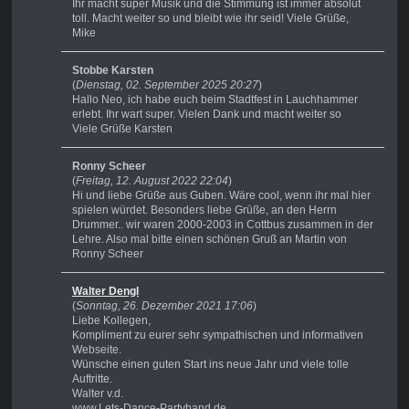
Ihr macht super Musik und die Stimmung ist immer absolut
toll. Macht weiter so und bleibt wie ihr seid! Viele Grüße,
Mike
Stobbe Karsten
(
Dienstag, 02. September 2025 20:27
)
Hallo Neo, ich habe euch beim Stadtfest in Lauchhammer
erlebt. Ihr wart super. Vielen Dank und macht weiter so
Viele Grüße Karsten
Ronny Scheer
(
Freitag, 12. August 2022 22:04
)
Hi und liebe Grüße aus Guben. Wäre cool, wenn ihr mal hier
spielen würdet. Besonders liebe Grüße, an den Herrn
Drummer.. wir waren 2000-2003 in Cottbus zusammen in der
Lehre. Also mal bitte einen schönen Gruß an Martin von
Ronny Scheer
Walter Dengl
(
Sonntag, 26. Dezember 2021 17:06
)
Liebe Kollegen,
Kompliment zu eurer sehr sympathischen und informativen
Webseite.
Wünsche einen guten Start ins neue Jahr und viele tolle
Auftritte.
Walter v.d.
www.Lets-Dance-Partyband.de