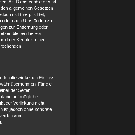
en. Als Diensteanbieter sind
h den allgemeinen Gesetzen
doch nicht verpflichtet,
en oder nach Umständen zu
ungen zur Entfernung oder
etzen bleiben hiervon
unkt der Kenntnis einer
prechenden
 Inhalte wir keinen Einfluss
ewähr übernehmen. Für die
reiber der Seiten
inkung auf mögliche
t der Verlinkung nicht
en ist jedoch ohne konkrete
twerden von
n.